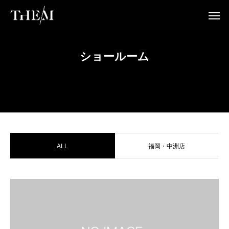
ショールーム
ALL
福岡・中洲店