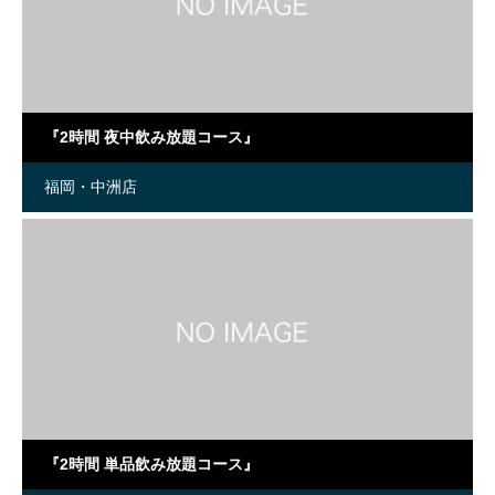
『2時間 夜中飲み放題コース』
福岡・中洲店
『2時間 単品飲み放題コース』