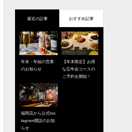
最近の記事
おすすめ記事
年末・年始の営業
福岡店から公式Ins
【年末限定】お得
六本木店から公式I
のお知らせ
tagram開設のお知
な忘年会コースの
nstagram開設のお
らせ
ご予約を開始！
知らせ
福岡店から公式Ins
新年のご挨拶
tagram開設のお知
らせ