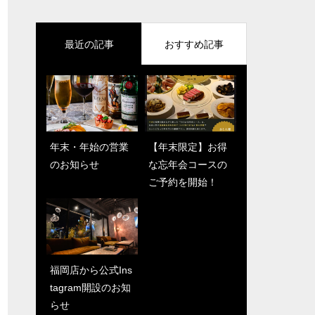
最近の記事
おすすめ記事
年末・年始の営業
【年末限定】お得
【年末限定】お得
新年のご挨拶
のお知らせ
な忘年会コースの
な忘年会コースの
ご予約を開始！
ご予約を開始！
福岡店から公式Ins
六本木店から公式I
tagram開設のお知
nstagram開設のお
らせ
知らせ